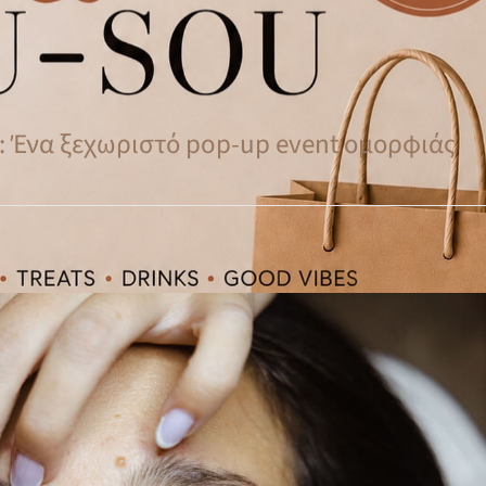
s: Ένα ξεχωριστό pop-up event ομορφιάς