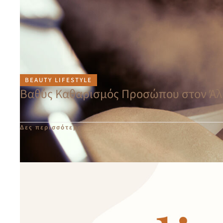
BEAUTY LIFESTYLE
Βαθύς Καθαρισμός Προσώπου στον Άλ
Δες περισσότερα