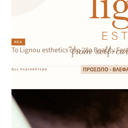
ΝΈΑ
Το Lignou esthetics στο 28ο Beauty Fest
Δες περισσότερα