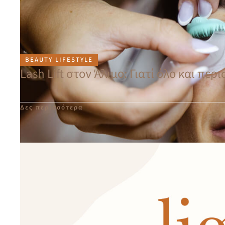
BEAUTY LIFESTYLE
Lash Lift στον Άλιμο: Γιατί όλο και πε
Δες περισσότερα