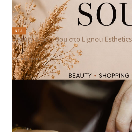
ΝΈΑ
Beauty & Sou-Sou στο Lignou Esthetic
Δες περισσότερα