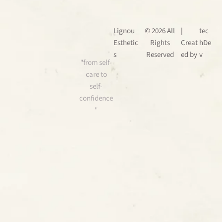
Lignou
© 2026 All
|
tec
Esthetic
Rights
Creat
hDe
s
Reserved
ed by
v
"from self-
care to
self-
confidence
"