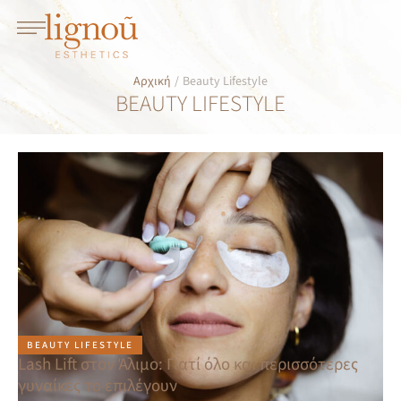
Αρχική
/
Beauty Lifestyle
BEAUTY LIFESTYLE
BEAUTY LIFESTYLE
Lash Lift στον Άλιμο: Γιατί όλο και περισσότερες
γυναίκες το επιλέγουν