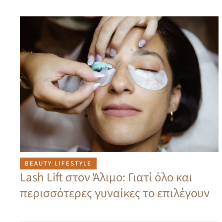
BEAUTY LIFESTYLE
Lash Lift στον Άλιμο: Γιατί όλο και
περισσότερες γυναίκες το επιλέγουν