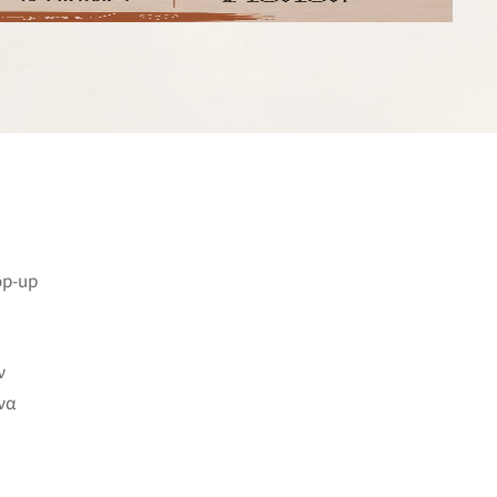
op-up
ν
να