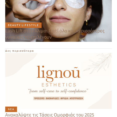
BEAUTY LIFESTYLE
Lash Lift στον Άλιμο: Γιατί όλο και περισσότερες
γυναίκες το επιλέγουν
Δες περισσότερα
ΝΈΑ
Ανακαλύψτε τις Τάσεις Ομορφιάς του 2025