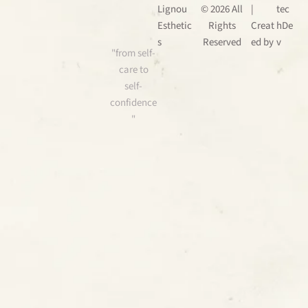
Lignou
© 2026 All
|
tec
Esthetic
Rights
Creat
hDe
s
Reserved
ed by
v
"from self-
care to
self-
confidence
"