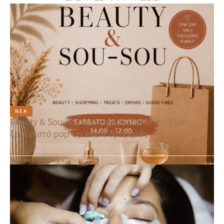
ΝΈΑ
Beauty & Sou-Sou στο Lignou Esthetics: Ένα
ξεχωριστό pop-up event ομορφιάς
Δες περισσότερα