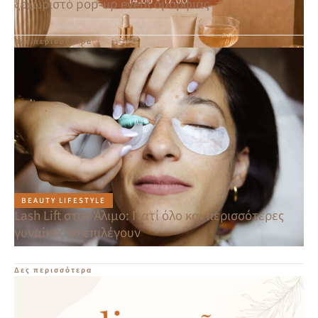
ξεχωριστό pop-up event ομορφιάς
Δες περισσότερα
BEAUTY LIFESTYLE
Lash Lift στον Άλιμο: Γιατί όλο και περισσότερες
γυναίκες το επιλέγουν
Δες περισσότερα