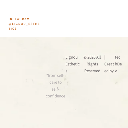
INSTAGRAM
@LIGNOU_ESTHE
TICS
Lignou
© 2026 All
|
tec
Esthetic
Rights
Creat
hDe
s
Reserved
ed by
v
"from self-
care to
self-
confidence
"