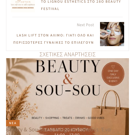
ΤΟ LIGNOU ESTHETICS ΣΤΟ 28Ο BEAUTY
FESTIVAL
Next Post
LASH LIFT ΣΤΟΝ ΆΛΙΜΟ: ΓΙΑΤΊ ΌΛΟ ΚΑΙ
ΠΕΡΙΣΣΌΤΕΡΕΣ ΓΥΝΑΊΚΕΣ ΤΟ ΕΠΙΛΈΓΟΥΝ
ΣΧΕΤΙΚΈΣ ΑΝΑΡΤΉΣΕΙΣ
ΝΈΑ
Beauty & Sou-Sou στο Lignou Esthetics: Ένα