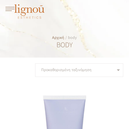
Αρχική
/
body
BODY