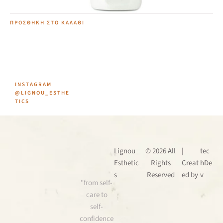
ΠΡΟΣΘΉΚΗ ΣΤΟ ΚΑΛΆΘΙ
INSTAGRAM
@LIGNOU_ESTHE
TICS
Lignou
© 2026 All
|
tec
Esthetic
Rights
Creat
hDe
s
Reserved
ed by
v
"from self-
care to
self-
confidence