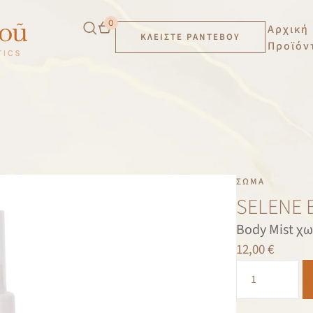
0
Αρχική
ΚΛΕΊΣΤΕ ΡΑΝΤΕΒΟΎ
Προϊόν
ΣΏΜΑ
SELENE 
Body Mist χωρ
12,00
€