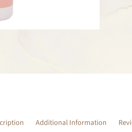
cription
Additional Information
Rev