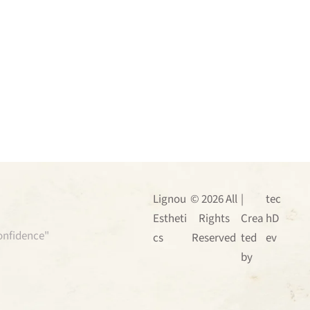
Lignou
© 2026 All
|
tec
Estheti
Rights
Crea
hD
confidence"
cs
Reserved
ted
ev
by