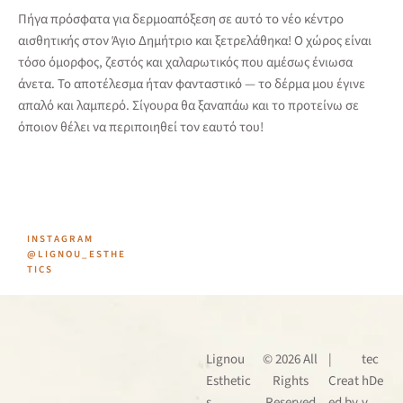
Πήγα πρόσφατα για δερμοαπόξεση σε αυτό το νέο κέντρο
αισθητικής στον Άγιο Δημήτριο και ξετρελάθηκα! Ο χώρος είναι
τόσο όμορφος, ζεστός και χαλαρωτικός που αμέσως ένιωσα
άνετα. Το αποτέλεσμα ήταν φανταστικό — το δέρμα μου έγινε
απαλό και λαμπερό. Σίγουρα θα ξαναπάω και το προτείνω σε
όποιον θέλει να περιποιηθεί τον εαυτό του!
INSTAGRAM
@LIGNOU_ESTHE
TICS
Lignou
© 2026 All
|
tec
Esthetic
Rights
Creat
hDe
s
Reserved
ed by
v