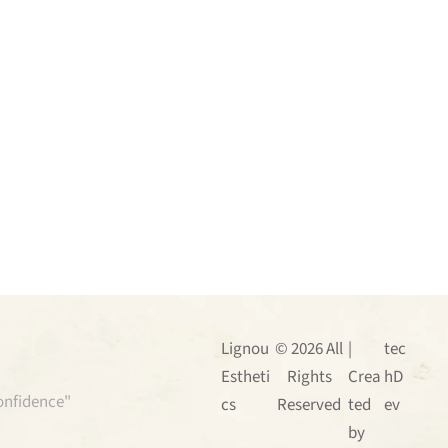
Lignou
© 2026 All
|
tec
Estheti
Rights
Crea
hD
confidence"
cs
Reserved
ted
ev
by