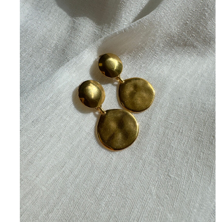
Golden Flow
11,00
€
15,00
€