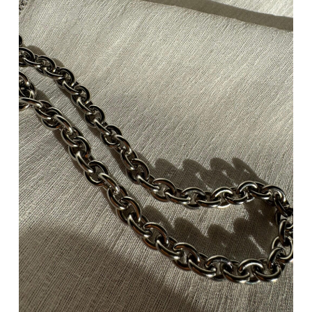
Heavy Chain
18,00
€