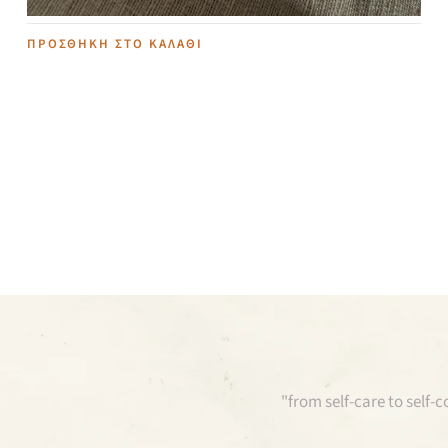
ΠΡΟΣΘΉΚΗ ΣΤΟ ΚΑΛΆΘΙ
"from self-care to self-