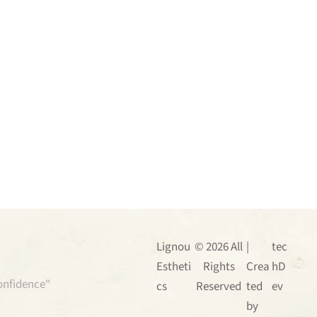
Lignou
© 2026 All
|
tec
Estheti
Rights
Crea
hD
confidence"
cs
Reserved
ted
ev
by