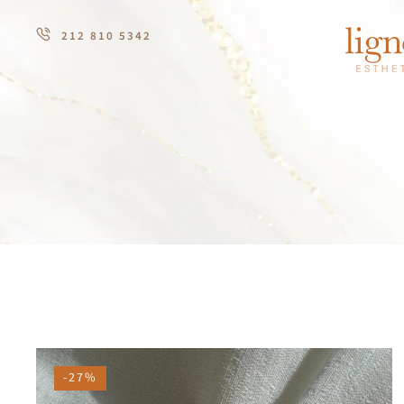
212 810 5342
-27%