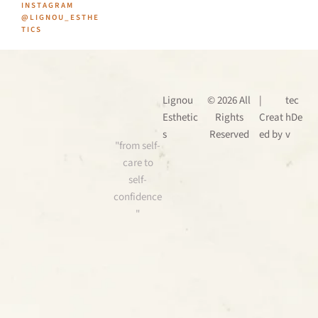
INSTAGRAM
@LIGNOU_ESTHE
TICS
Lignou
© 2026 All
|
tec
Esthetic
Rights
Creat
hDe
s
Reserved
ed by
v
"from self-
care to
self-
confidence
"