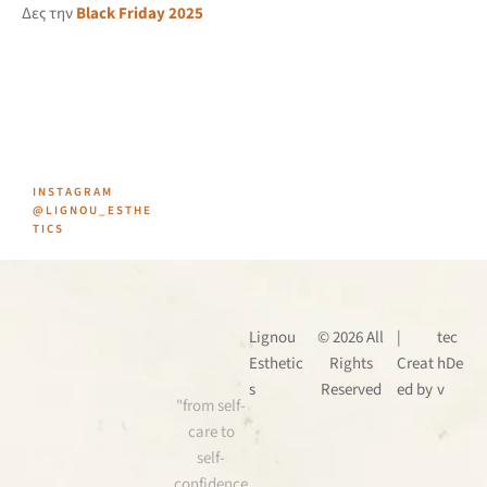
Δες την
Black Friday 2025
INSTAGRAM
@LIGNOU_ESTHE
TICS
Lignou
© 2026 All
|
tec
Esthetic
Rights
Creat
hDe
s
Reserved
ed by
v
"from self-
care to
self-
confidence